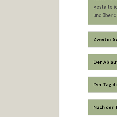
gestalte i
und über d
Zweiter S
Der Ablauf
Der Tag d
Nach der 