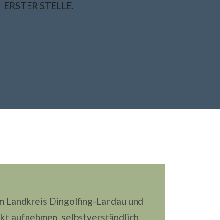
ERSTER STELLE.
im Landkreis Dingolfing-Landau und
takt aufnehmen, selbstverständlich