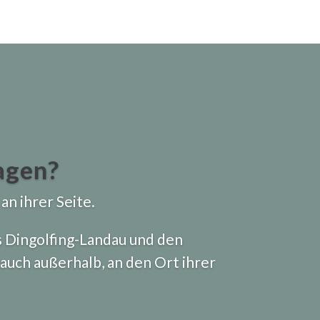
agen?
an ihrer Seite.
s Dingolfing-Landau und den
 auch außerhalb, an den Ort ihrer