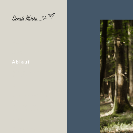
Home
Über mich
Ablauf
Rituale und
Musik
Kontakt
Sternenkinder
Die Rede zu
Lebzeiten
Blog
Coaching