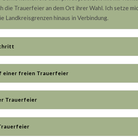
ch die Trauerfeier an dem Ort ihrer Wahl. Ich setze m
ie Landkreisgrenzen hinaus in Verbindung.
chritt
 einer freien Trauerfeier
er Trauerfeier
Trauerfeier