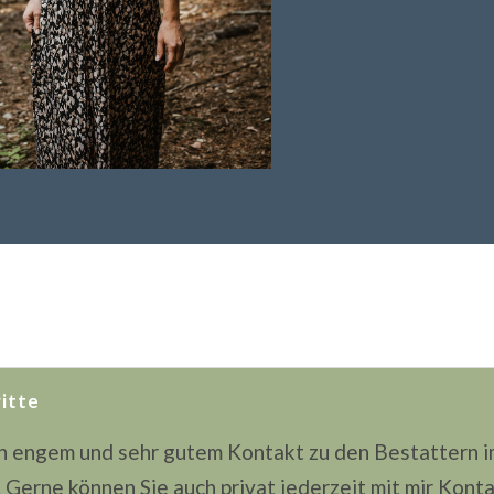
itte
in engem und sehr gutem Kontakt zu den Bestattern 
. Gerne können Sie auch privat jederzeit mit mir Kon